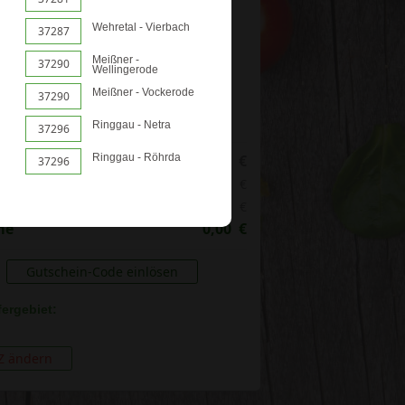
Wehretal - Vierbach
37287
Meißner -
37290
Wellingerode
Meißner - Vockerode
37290
Ringgau - Netra
37296
chensumme
Ringgau - Röhrda
0,00
€
37296
ung
+
€
ein
-
€
me
0,00
€
Gutschein-Code einlösen
fergebiet:
Z ändern