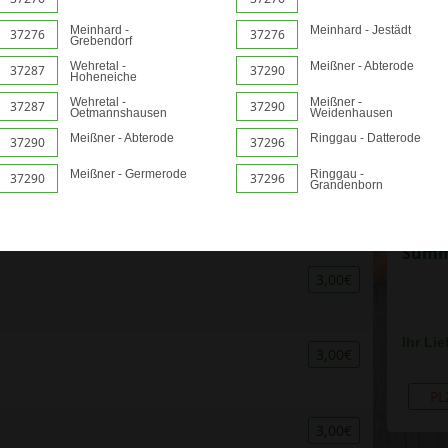
Meinhard -
Meinhard - Jestädt
37276
37276
Grebendorf
3,00€
Wehretal -
Meißner - Abterode
37287
37290
Hoheneiche
Wehretal -
Meißner -
37287
37290
Oetmannshausen
Weidenhausen
3,00€
Meißner - Abterode
Ringgau - Datterode
37290
37296
Meißner - Germerode
Ringgau -
Zwis
37290
37296
Grandenborn
Liefer
3,00€
Gutsch
Sum
3,00€
Ihr Lie
3,00€
PL
3,00€