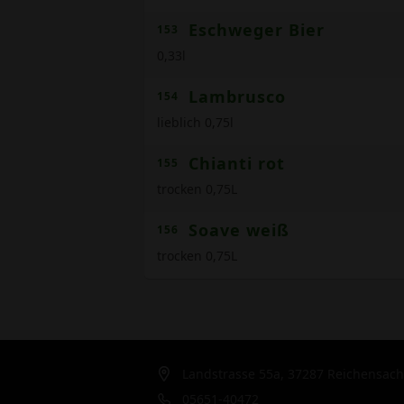
Eschweger Bier
153
0,33l
Lambrusco
154
lieblich 0,75l
Chianti rot
155
trocken 0,75L
Soave weiß
156
trocken 0,75L
Landstrasse 55a, 37287 Reichensac
05651-40472