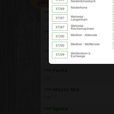
Niederdünzebach
Niederhone
37269
Coca-Cola
150
Wehretal -
37287
12
1,0l
Langenhain
Wehretal -
37287
Reichensachsen
Cola Light
150a
Meißner - Abterode
37290
12
1,0l
Meißner - Wölfterode
37290
Cola Zero
150b
Weißenborn b.
37299
Eschwege
12
1,0l
Fanta
150c
1
1,0l
Mezzo Mix
150d
1,12
1,0l
Sprite
150f