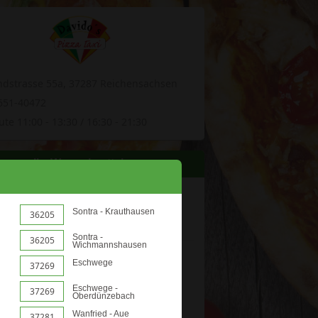
ndstrasse 55a, 37287 Reichensachsen
651-40472
te 11:00 - 13:30 / 16:30 - 21:30
Ihr Wunschzettel:
Sontra - Krauthausen
36205
Sontra -
36205
Wichmannshausen
Eschwege
37269
Zur Kasse
Eschwege -
37269
Oberdünzebach
Wanfried - Aue
37281