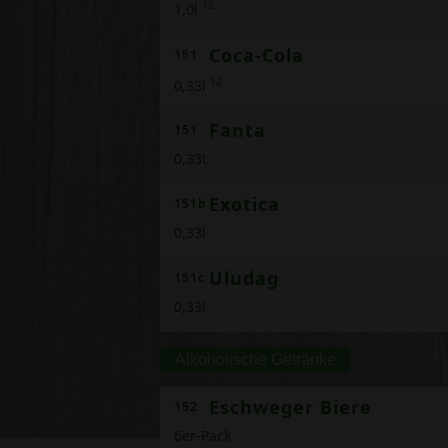
12
1,0l
Coca-Cola
151
12
0,33l
Fanta
151
0,33L
Exotica
151b
0,33l
Uludag
151c
0,33l
Alkoholische Getränke
Eschweger Biere
152
6er-Pack