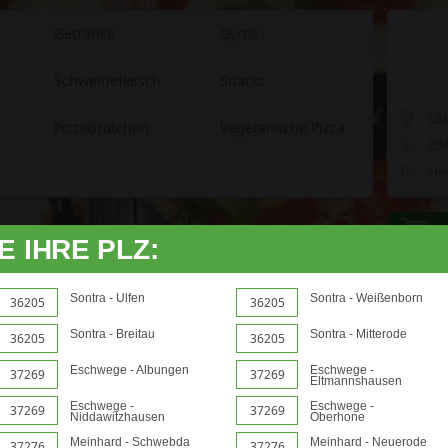
Getränke
Gyros
Schweinefleisch
Snacks
La
Pizzabrötchen
Vegetarische Pizza
05
Heu
E IHRE PLZ:
Sontra - Ulfen
Sontra - Weißenborn
36205
36205
Sontra - Breitau
Sontra - Mitterode
36205
36205
Eschwege - Albungen
Eschwege -
37269
37269
Eltmannshausen
Eschwege -
Eschwege -
37269
37269
Niddawitzhausen
Oberhone
Meinhard - Schwebda
Meinhard - Neuerode
37276
37276